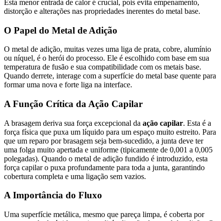
Esta menor entrada de calor é crucial, pois evita empenamento,
distorção e alterações nas propriedades inerentes do metal base.
O Papel do Metal de Adição
O metal de adição, muitas vezes uma liga de prata, cobre, alumínio
ou níquel, é o herói do processo. Ele é escolhido com base em sua
temperatura de fusão e sua compatibilidade com os metais base.
Quando derrete, interage com a superfície do metal base quente para
formar uma nova e forte liga na interface.
A Função Crítica da Ação Capilar
A brasagem deriva sua força excepcional da
ação capilar
. Esta é a
força física que puxa um líquido para um espaço muito estreito. Para
que um reparo por brasagem seja bem-sucedido, a junta deve ter
uma folga muito apertada e uniforme (tipicamente de 0,001 a 0,005
polegadas). Quando o metal de adição fundido é introduzido, esta
força capilar o puxa profundamente para toda a junta, garantindo
cobertura completa e uma ligação sem vazios.
A Importância do Fluxo
Uma superfície metálica, mesmo que pareça limpa, é coberta por