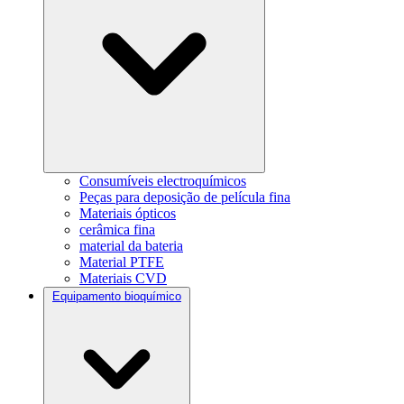
Consumíveis electroquímicos
Peças para deposição de película fina
Materiais ópticos
cerâmica fina
material da bateria
Material PTFE
Materiais CVD
Equipamento bioquímico