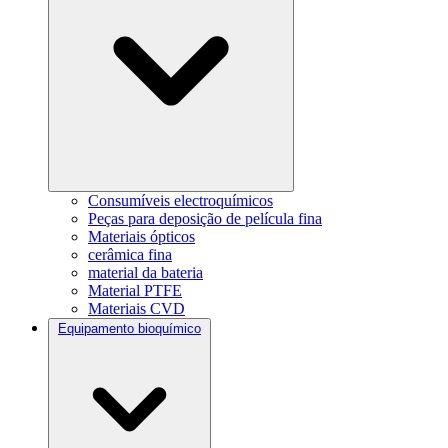
Consumíveis electroquímicos
Peças para deposição de película fina
Materiais ópticos
cerâmica fina
material da bateria
Material PTFE
Materiais CVD
Equipamento bioquímico