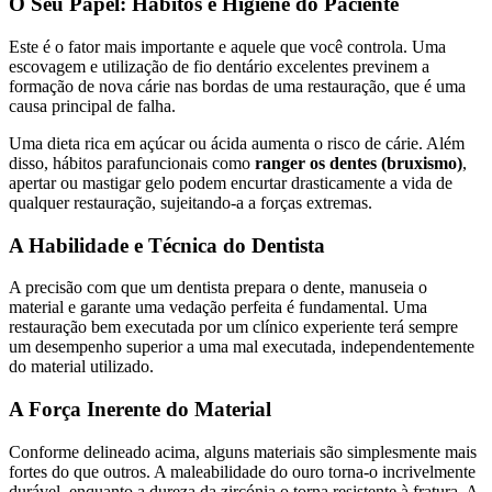
O Seu Papel: Hábitos e Higiene do Paciente
Este é o fator mais importante e aquele que você controla. Uma
escovagem e utilização de fio dentário excelentes previnem a
formação de nova cárie nas bordas de uma restauração, que é uma
causa principal de falha.
Uma dieta rica em açúcar ou ácida aumenta o risco de cárie. Além
disso, hábitos parafuncionais como
ranger os dentes (bruxismo)
,
apertar ou mastigar gelo podem encurtar drasticamente a vida de
qualquer restauração, sujeitando-a a forças extremas.
A Habilidade e Técnica do Dentista
A precisão com que um dentista prepara o dente, manuseia o
material e garante uma vedação perfeita é fundamental. Uma
restauração bem executada por um clínico experiente terá sempre
um desempenho superior a uma mal executada, independentemente
do material utilizado.
A Força Inerente do Material
Conforme delineado acima, alguns materiais são simplesmente mais
fortes do que outros. A maleabilidade do ouro torna-o incrivelmente
durável, enquanto a dureza da zircónia o torna resistente à fratura. A