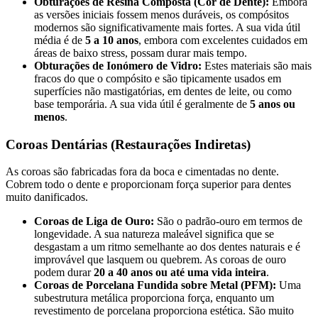
Obturações de Resina Composta (Cor de Dente):
Embora
as versões iniciais fossem menos duráveis, os compósitos
modernos são significativamente mais fortes. A sua vida útil
média é de
5 a 10 anos
, embora com excelentes cuidados em
áreas de baixo stress, possam durar mais tempo.
Obturações de Ionómero de Vidro:
Estes materiais são mais
fracos do que o compósito e são tipicamente usados em
superfícies não mastigatórias, em dentes de leite, ou como
base temporária. A sua vida útil é geralmente de
5 anos ou
menos
.
Coroas Dentárias (Restaurações Indiretas)
As coroas são fabricadas fora da boca e cimentadas no dente.
Cobrem todo o dente e proporcionam força superior para dentes
muito danificados.
Coroas de Liga de Ouro:
São o padrão-ouro em termos de
longevidade. A sua natureza maleável significa que se
desgastam a um ritmo semelhante ao dos dentes naturais e é
improvável que lasquem ou quebrem. As coroas de ouro
podem durar
20 a 40 anos ou até uma vida inteira
.
Coroas de Porcelana Fundida sobre Metal (PFM):
Uma
subestrutura metálica proporciona força, enquanto um
revestimento de porcelana proporciona estética. São muito