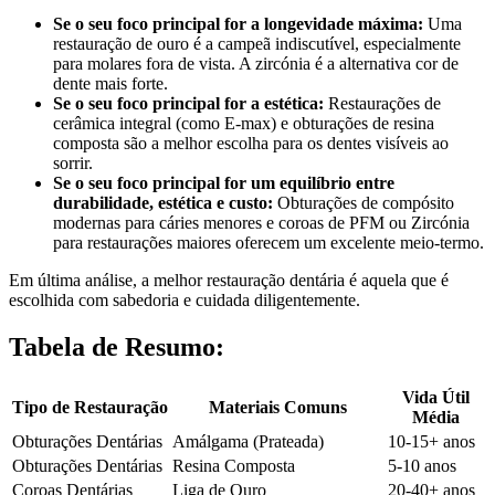
Se o seu foco principal for a longevidade máxima:
Uma
restauração de ouro é a campeã indiscutível, especialmente
para molares fora de vista. A zircónia é a alternativa cor de
dente mais forte.
Se o seu foco principal for a estética:
Restaurações de
cerâmica integral (como E-max) e obturações de resina
composta são a melhor escolha para os dentes visíveis ao
sorrir.
Se o seu foco principal for um equilíbrio entre
durabilidade, estética e custo:
Obturações de compósito
modernas para cáries menores e coroas de PFM ou Zircónia
para restaurações maiores oferecem um excelente meio-termo.
Em última análise, a melhor restauração dentária é aquela que é
escolhida com sabedoria e cuidada diligentemente.
Tabela de Resumo:
Vida Útil
Tipo de Restauração
Materiais Comuns
Média
Obturações Dentárias
Amálgama (Prateada)
10-15+ anos
Obturações Dentárias
Resina Composta
5-10 anos
Coroas Dentárias
Liga de Ouro
20-40+ anos