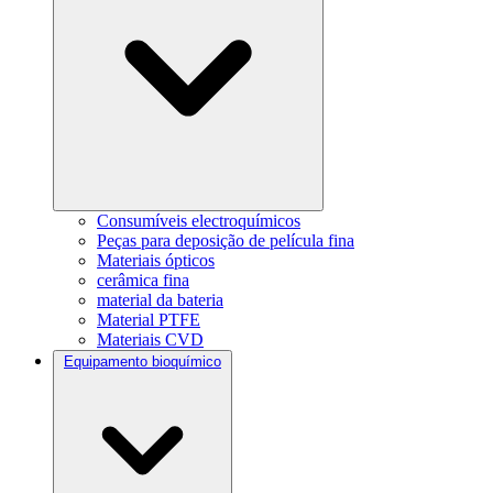
Consumíveis electroquímicos
Peças para deposição de película fina
Materiais ópticos
cerâmica fina
material da bateria
Material PTFE
Materiais CVD
Equipamento bioquímico