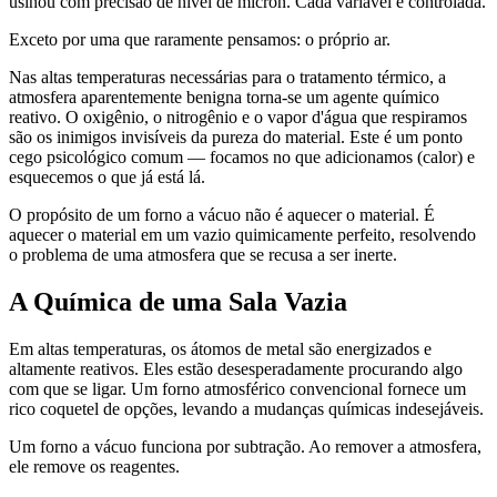
usinou com precisão de nível de mícron. Cada variável é controlada.
Exceto por uma que raramente pensamos: o próprio ar.
Nas altas temperaturas necessárias para o tratamento térmico, a
atmosfera aparentemente benigna torna-se um agente químico
reativo. O oxigênio, o nitrogênio e o vapor d'água que respiramos
são os inimigos invisíveis da pureza do material. Este é um ponto
cego psicológico comum — focamos no que adicionamos (calor) e
esquecemos o que já está lá.
O propósito de um forno a vácuo não é aquecer o material. É
aquecer o material em um vazio quimicamente perfeito, resolvendo
o problema de uma atmosfera que se recusa a ser inerte.
A Química de uma Sala Vazia
Em altas temperaturas, os átomos de metal são energizados e
altamente reativos. Eles estão desesperadamente procurando algo
com que se ligar. Um forno atmosférico convencional fornece um
rico coquetel de opções, levando a mudanças químicas indesejáveis.
Um forno a vácuo funciona por subtração. Ao remover a atmosfera,
ele remove os reagentes.