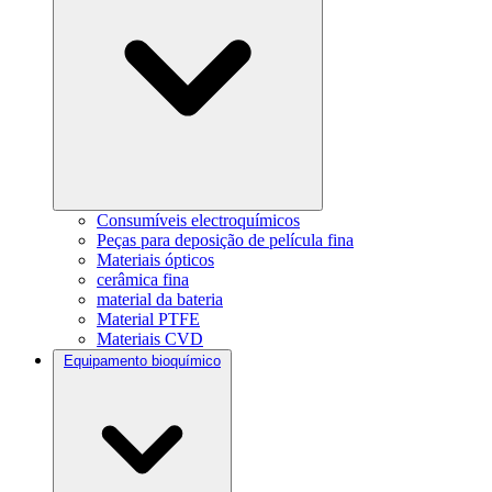
Consumíveis electroquímicos
Peças para deposição de película fina
Materiais ópticos
cerâmica fina
material da bateria
Material PTFE
Materiais CVD
Equipamento bioquímico