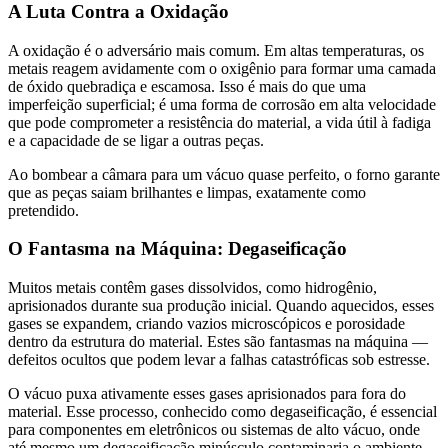
A Luta Contra a Oxidação
A oxidação é o adversário mais comum. Em altas temperaturas, os
metais reagem avidamente com o oxigênio para formar uma camada
de óxido quebradiça e escamosa. Isso é mais do que uma
imperfeição superficial; é uma forma de corrosão em alta velocidade
que pode comprometer a resistência do material, a vida útil à fadiga
e a capacidade de se ligar a outras peças.
Ao bombear a câmara para um vácuo quase perfeito, o forno garante
que as peças saiam brilhantes e limpas, exatamente como
pretendido.
O Fantasma na Máquina: Degaseificação
Muitos metais contêm gases dissolvidos, como hidrogênio,
aprisionados durante sua produção inicial. Quando aquecidos, esses
gases se expandem, criando vazios microscópicos e porosidade
dentro da estrutura do material. Estes são fantasmas na máquina —
defeitos ocultos que podem levar a falhas catastróficas sob estresse.
O vácuo puxa ativamente esses gases aprisionados para fora do
material. Esse processo, conhecido como degaseificação, é essencial
para componentes em eletrônicos ou sistemas de alto vácuo, onde
até mesmo um degaseificação minúsculo contaminaria o ambiente