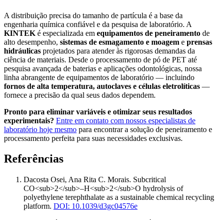
A distribuição precisa do tamanho de partícula é a base da
engenharia química confiável e da pesquisa de laboratório. A
KINTEK
é especializada em
equipamentos de peneiramento
de
alto desempenho,
sistemas de esmagamento e moagem
e
prensas
hidráulicas
projetados para atender às rigorosas demandas da
ciência de materiais. Desde o processamento de pó de PET até
pesquisa avançada de baterias e aplicações odontológicas, nossa
linha abrangente de equipamentos de laboratório — incluindo
fornos de alta temperatura, autoclaves e células eletrolíticas
—
fornece a precisão da qual seus dados dependem.
Pronto para eliminar variáveis e otimizar seus resultados
experimentais?
Entre em contato com nossos especialistas de
laboratório hoje mesmo
para encontrar a solução de peneiramento e
processamento perfeita para suas necessidades exclusivas.
Referências
Dacosta Osei, Ana Rita C. Morais
.
Subcritical
CO<sub>2</sub>–H<sub>2</sub>O hydrolysis of
polyethylene terephthalate as a sustainable chemical recycling
platform
.
DOI: 10.1039/d3gc04576e