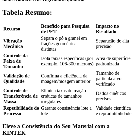
Tabela Resumo:
Benefício para Pesquisa
Impacto no
Recurso
de PET
Resultado
Separa o pó a granel em
Vibração
Separação de alta
frações geométricas
Mecânica
precisão
distintas
Controle da
Isola faixas específicas (por
Área de superfície
Faixa de
exemplo, 106-300 mícrons)
padronizada
Tamanho
Tamanho de
Validação de
Confirma a eficiência da
partícula alvo
Qualidade
moagem/moagem anterior
verificado
Controle de
Elimina taxas de reação
Dados cinéticos
Transferência de
erráticas de tamanhos
precisos
Massa
irregulares
Repetibilidade do
Garante consistência lote a
Validade científica
Processo
lote
e reprodutibilidade
Eleve a Consistência do Seu Material com a
KINTEK