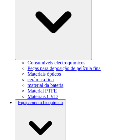
Consumíveis electroquímicos
Peças para deposição de película fina
Materiais ópticos
cerâmica fina
material da bateria
Material PTFE
Materiais CVD
Equipamento bioquímico