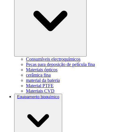
Consumíveis electroquímicos
Peças para deposição de película fina
Materiais ópticos
cerâmica fina
material da bateria
Material PTFE
Materiais CVD
Equipamento bioquímico