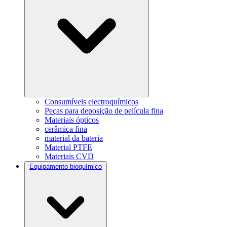
Consumíveis electroquímicos
Peças para deposição de película fina
Materiais ópticos
cerâmica fina
material da bateria
Material PTFE
Materiais CVD
Equipamento bioquímico