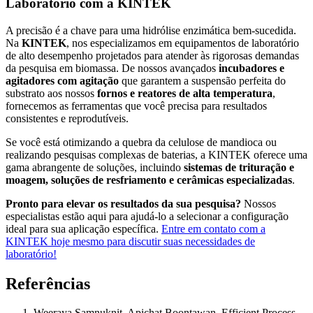
Laboratório com a KINTEK
A precisão é a chave para uma hidrólise enzimática bem-sucedida.
Na
KINTEK
, nos especializamos em equipamentos de laboratório
de alto desempenho projetados para atender às rigorosas demandas
da pesquisa em biomassa. De nossos avançados
incubadores e
agitadores com agitação
que garantem a suspensão perfeita do
substrato aos nossos
fornos e reatores de alta temperatura
,
fornecemos as ferramentas que você precisa para resultados
consistentes e reprodutíveis.
Se você está otimizando a quebra da celulose de mandioca ou
realizando pesquisas complexas de baterias, a KINTEK oferece uma
gama abrangente de soluções, incluindo
sistemas de trituração e
moagem, soluções de resfriamento e cerâmicas especializadas
.
Pronto para elevar os resultados da sua pesquisa?
Nossos
especialistas estão aqui para ajudá-lo a selecionar a configuração
ideal para sua aplicação específica.
Entre em contato com a
KINTEK hoje mesmo para discutir suas necessidades de
laboratório!
Referências
Weeraya Samnuknit, Apichat Boontawan
.
Efficient Process