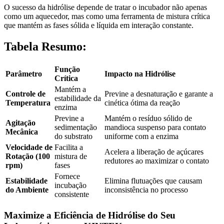
O sucesso da hidrólise depende de tratar o incubador não apenas
como um aquecedor, mas como uma ferramenta de mistura crítica
que mantém as fases sólida e líquida em interação constante.
Tabela Resumo:
Função
Parâmetro
Impacto na Hidrólise
Crítica
Mantém a
Controle de
Previne a desnaturação e garante a
estabilidade da
Temperatura
cinética ótima da reação
enzima
Previne a
Mantém o resíduo sólido de
Agitação
sedimentação
mandioca suspenso para contato
Mecânica
do substrato
uniforme com a enzima
Velocidade de
Facilita a
Acelera a liberação de açúcares
Rotação (100
mistura de
redutores ao maximizar o contato
rpm)
fases
Fornece
Estabilidade
Elimina flutuações que causam
incubação
do Ambiente
inconsistência no processo
consistente
Maximize a Eficiência de Hidrólise do Seu