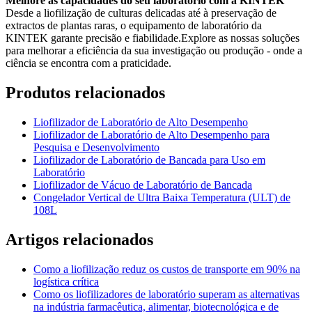
Melhore as capacidades do seu laboratório com a KINTEK
Desde a liofilização de culturas delicadas até à preservação de
extractos de plantas raras, o equipamento de laboratório da
KINTEK garante precisão e fiabilidade.Explore as nossas soluções
para melhorar a eficiência da sua investigação ou produção - onde a
ciência se encontra com a praticidade.
Produtos relacionados
Liofilizador de Laboratório de Alto Desempenho
Liofilizador de Laboratório de Alto Desempenho para
Pesquisa e Desenvolvimento
Liofilizador de Laboratório de Bancada para Uso em
Laboratório
Liofilizador de Vácuo de Laboratório de Bancada
Congelador Vertical de Ultra Baixa Temperatura (ULT) de
108L
Artigos relacionados
Como a liofilização reduz os custos de transporte em 90% na
logística crítica
Como os liofilizadores de laboratório superam as alternativas
na indústria farmacêutica, alimentar, biotecnológica e de