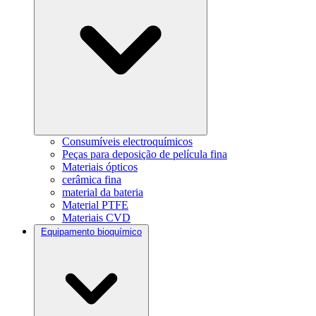
Consumíveis electroquímicos
Peças para deposição de película fina
Materiais ópticos
cerâmica fina
material da bateria
Material PTFE
Materiais CVD
Equipamento bioquímico